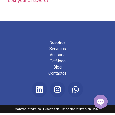
Lost your password?
Nosotros
Servicios
Asesoría
Catálogo
Blog
Contactos
Manttos Integrales - Expertos en lubricación y filtración | 2024
Open c