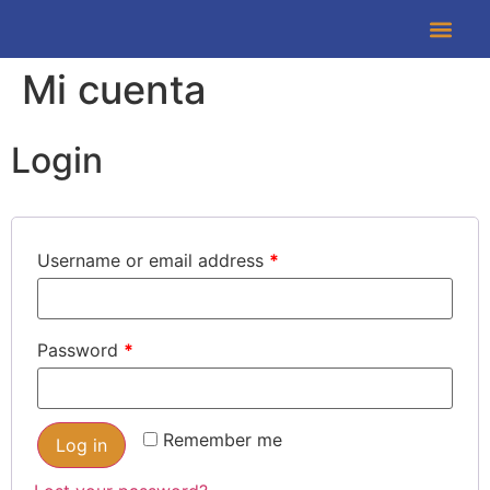
Asesoría y Cap
Mi cuenta
Login
Username or email address
*
Password
*
Remember me
Log in